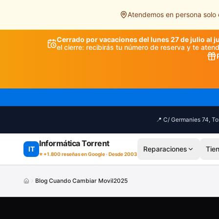
Saltar al contenido principal
Atendemos en persona solo e
Cerrado por vacaciones del lunes 27 de julio al j
el cierre: recibirás tu número de reserva y te ate
📍 C/ Germanies 74, Tor
Informática Torrent
IT
Reparaciones
Tie
⭐ +1.800 reseñas en Google · Desde 2003
Blog Cuando Cambiar Movil2025