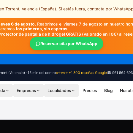
n Torrent, Valencia (España). Si estás fuera, contacta por WhatsApp
ueves 6 de agosto.
Reabrimos el viernes 7 de agosto en nuestro hor
nderemos
los primeros, sin esperas
.
Protector de pantalla de hidrogel
GRATIS
(valorado en 10€) al rese
Reservar cita por WhatsApp
🎓 Diagnóstico siempre gratuito, sin compromiso
rent (Valencia) · 15 min del centro
⭐⭐⭐⭐⭐ +1.800 reseñas Google
☎ 961 564 693
nda
Empresas
Localidades
Precios
Blog
Nosot