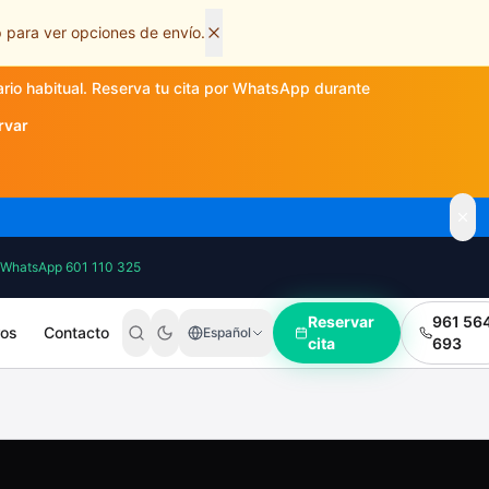
 para ver opciones de envío.
ario habitual. Reserva tu cita por WhatsApp durante
rvar
WhatsApp 601 110 325
Reservar
961 56
ros
Contacto
Español
cita
693