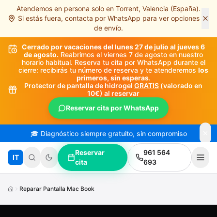
Atendemos en persona solo en Torrent, Valencia (España).
Saltar al contenido principal
Si estás fuera, contacta por WhatsApp para ver opciones
de envío.
Cerrado por vacaciones del lunes 27 de julio al jueves 6
de agosto.
Reabrimos el viernes 7 de agosto en nuestro
horario habitual. Reserva tu cita por WhatsApp durante el
cierre: recibirás tu número de reserva y te atenderemos
los
primeros, sin esperas
.
Protector de pantalla de hidrogel
GRATIS
(valorado en
10€) al reservar
Reservar cita por WhatsApp
🎓 Diagnóstico siempre gratuito, sin compromiso
Reservar
961 564
IT
cita
693
Reparar Pantalla Mac Book