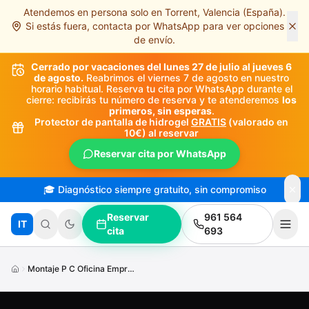
Atendemos en persona solo en Torrent, Valencia (España).
Saltar al contenido principal
Si estás fuera, contacta por WhatsApp para ver opciones
de envío.
Cerrado por vacaciones del lunes 27 de julio al jueves 6
de agosto.
Reabrimos el viernes 7 de agosto en nuestro
horario habitual. Reserva tu cita por WhatsApp durante el
cierre: recibirás tu número de reserva y te atenderemos
los
primeros, sin esperas
.
Protector de pantalla de hidrogel
GRATIS
(valorado en
10€) al reservar
Reservar cita por WhatsApp
🎓 Diagnóstico siempre gratuito, sin compromiso
Reservar
961 564
IT
cita
693
Montaje P C Oficina Empresas