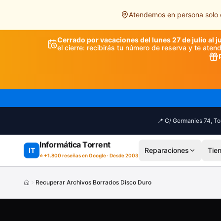
Saltar al contenido principal
Atendemos en persona solo e
Cerrado por vacaciones del lunes 27 de julio al j
el cierre: recibirás tu número de reserva y te ate
📍 C/ Germanies 74, Tor
Informática Torrent
IT
Reparaciones
Tie
⭐ +1.800 reseñas en Google · Desde 2003
Recuperar Archivos Borrados Disco Duro