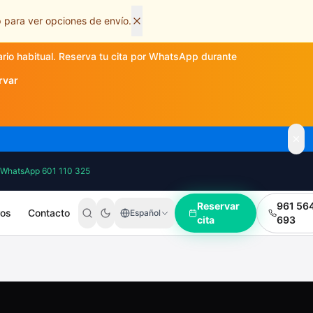
 para ver opciones de envío.
ario habitual. Reserva tu cita por WhatsApp durante
rvar
WhatsApp 601 110 325
Reservar
961 56
ros
Contacto
Español
cita
693