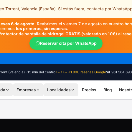
n Torrent, Valencia (España). Si estás fuera, contacta por WhatsApp
ueves 6 de agosto.
Reabrimos el viernes 7 de agosto en nuestro hor
nderemos
los primeros, sin esperas
.
Protector de pantalla de hidrogel
GRATIS
(valorado en 10€) al rese
Reservar cita por WhatsApp
🎓 Diagnóstico siempre gratuito, sin compromiso
rent (Valencia) · 15 min del centro
⭐⭐⭐⭐⭐ +1.800 reseñas Google
☎ 961 564 693
nda
Empresas
Localidades
Precios
Blog
Nosot