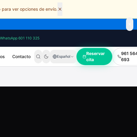
 para ver opciones de envío.
WhatsApp 601 110 325
Reservar
961 56
ros
Contacto
Español
cita
693