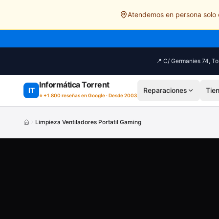
Saltar al contenido principal
Atendemos en persona solo e
📍 C/ Germanies 74, Tor
Informática Torrent
IT
Reparaciones
Tie
⭐ +1.800 reseñas en Google · Desde 2003
Limpieza Ventiladores Portatil Gaming