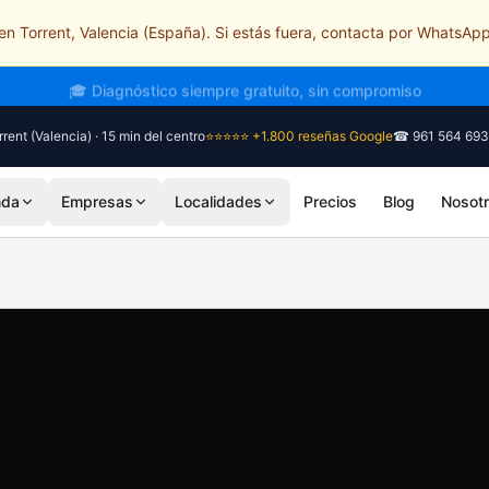
n Torrent, Valencia (España). Si estás fuera, contacta por WhatsApp
🎓 Diagnóstico siempre gratuito, sin compromiso
rent (Valencia) · 15 min del centro
⭐⭐⭐⭐⭐ +1.800 reseñas Google
☎ 961 564 693
nda
Empresas
Localidades
Precios
Blog
Nosot