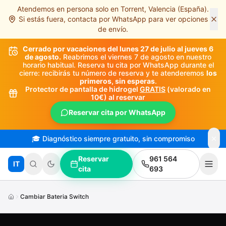
Atendemos en persona solo en Torrent, Valencia (España).
Saltar al contenido principal
Si estás fuera, contacta por WhatsApp para ver opciones
de envío.
Cerrado por vacaciones del lunes 27 de julio al jueves 6
de agosto.
Reabrimos el viernes 7 de agosto en nuestro
horario habitual. Reserva tu cita por WhatsApp durante el
cierre: recibirás tu número de reserva y te atenderemos
los
primeros, sin esperas
.
Protector de pantalla de hidrogel
GRATIS
(valorado en
10€) al reservar
Reservar cita por WhatsApp
🎓 Diagnóstico siempre gratuito, sin compromiso
Reservar
961 564
IT
cita
693
Cambiar Bateria Switch