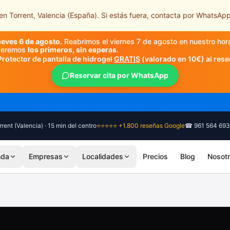
n Torrent, Valencia (España). Si estás fuera, contacta por WhatsApp
ueves 6 de agosto.
Reabrimos el viernes 7 de agosto en nuestro hor
nderemos
los primeros, sin esperas
.
Protector de pantalla de hidrogel
GRATIS
(valorado en 10€) al rese
Reservar cita por WhatsApp
🎓 Diagnóstico siempre gratuito, sin compromiso
rent (Valencia) · 15 min del centro
⭐⭐⭐⭐⭐ +1.800 reseñas Google
☎ 961 564 693
nda
Empresas
Localidades
Precios
Blog
Nosot