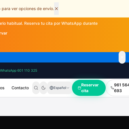
 para ver opciones de envío.
ario habitual. Reserva tu cita por WhatsApp durante
rvar
WhatsApp 601 110 325
Reservar
961 56
ros
Contacto
Español
cita
693