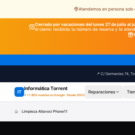
Saltar al contenido principal
Atendemos en persona solo e
Cerrado por vacaciones del lunes 27 de julio al j
el cierre: recibirás tu número de reserva y te ate
📍 C/ Germanies 74, Tor
Informática Torrent
IT
Reparaciones
Tie
⭐ +1.800 reseñas en Google · Desde 2003
Limpieza Altavoci Phone11