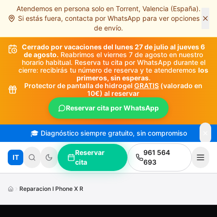
Atendemos en persona solo en Torrent, Valencia (España).
Saltar al contenido principal
Si estás fuera, contacta por WhatsApp para ver opciones
de envío.
Cerrado por vacaciones del lunes 27 de julio al jueves 6
de agosto.
Reabrimos el viernes 7 de agosto en nuestro
horario habitual. Reserva tu cita por WhatsApp durante el
cierre: recibirás tu número de reserva y te atenderemos
los
primeros, sin esperas
.
Protector de pantalla de hidrogel
GRATIS
(valorado en
10€) al reservar
Reservar cita por WhatsApp
🎓 Diagnóstico siempre gratuito, sin compromiso
Reservar
961 564
IT
cita
693
Reparacion I Phone X R