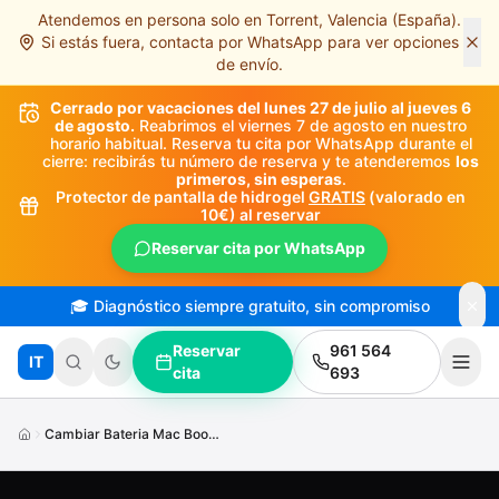
Atendemos en persona solo en Torrent, Valencia (España).
Saltar al contenido principal
Si estás fuera, contacta por WhatsApp para ver opciones
de envío.
Cerrado por vacaciones del lunes 27 de julio al jueves 6
de agosto.
Reabrimos el viernes 7 de agosto en nuestro
horario habitual. Reserva tu cita por WhatsApp durante el
cierre: recibirás tu número de reserva y te atenderemos
los
primeros, sin esperas
.
Protector de pantalla de hidrogel
GRATIS
(valorado en
10€) al reservar
Reservar cita por WhatsApp
🎓 Diagnóstico siempre gratuito, sin compromiso
Reservar
961 564
IT
cita
693
Cambiar Bateria Mac Book Air N