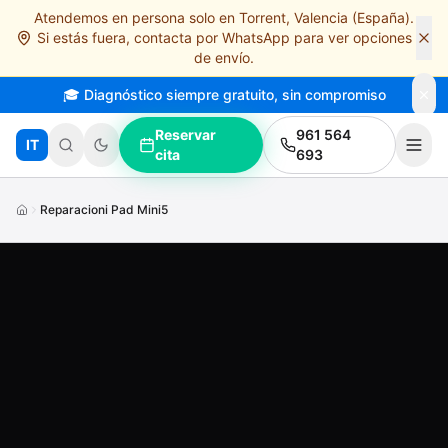
Atendemos en persona solo en Torrent, Valencia (España).
Saltar al contenido principal
Si estás fuera, contacta por WhatsApp para ver opciones
de envío.
🎓 Diagnóstico siempre gratuito, sin compromiso
Reservar
961 564
IT
cita
693
Reparacioni Pad Mini5