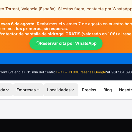
n Torrent, Valencia (España). Si estás fuera, contacta por WhatsApp
ueves 6 de agosto.
Reabrimos el viernes 7 de agosto en nuestro hor
nderemos
los primeros, sin esperas
.
Protector de pantalla de hidrogel
GRATIS
(valorado en 10€) al rese
Reservar cita por WhatsApp
🎓 Diagnóstico siempre gratuito, sin compromiso
rent (Valencia) · 15 min del centro
⭐⭐⭐⭐⭐ +1.800 reseñas Google
☎ 961 564 693
nda
Empresas
Localidades
Precios
Blog
Nosot