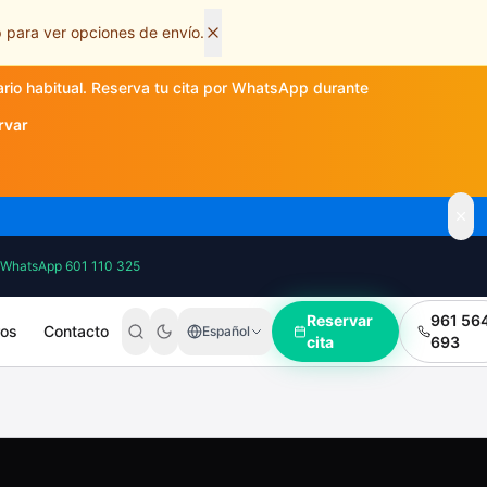
 para ver opciones de envío.
ario habitual. Reserva tu cita por WhatsApp durante
rvar
WhatsApp 601 110 325
Reservar
961 56
ros
Contacto
Español
cita
693