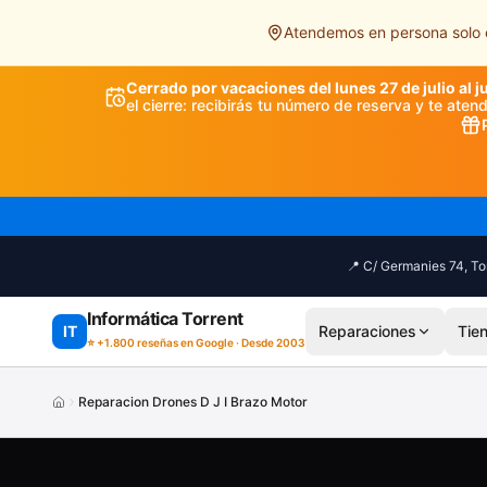
Saltar al contenido principal
Atendemos en persona solo e
Cerrado por vacaciones del lunes 27 de julio al j
el cierre: recibirás tu número de reserva y te ate
📍 C/ Germanies 74, Tor
Informática Torrent
IT
Reparaciones
Tie
⭐ +1.800 reseñas en Google · Desde 2003
Reparacion Drones D J I Brazo Motor