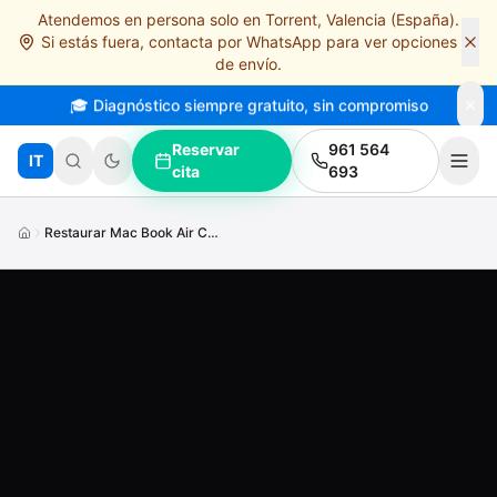
Atendemos en persona solo en Torrent, Valencia (España).
Saltar al contenido principal
Si estás fuera, contacta por WhatsApp para ver opciones
de envío.
🎓 Diagnóstico siempre gratuito, sin compromiso
Reservar
961 564
IT
cita
693
Restaurar Mac Book Air Cerca De Mi