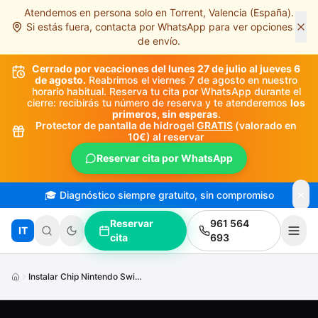
Atendemos en persona solo en Torrent, Valencia (España).
Saltar al contenido principal
Si estás fuera, contacta por WhatsApp para ver opciones
de envío.
Cerrado por vacaciones del lunes 27 de julio al jueves 6
de agosto.
Reabrimos el viernes 7 de agosto en nuestro
horario habitual. Reserva tu cita por WhatsApp durante el
cierre: recibirás tu número de reserva y te atenderemos
los
primeros, sin esperas
.
Protector de pantalla de hidrogel
GRATIS
(valorado en
10€) al reservar
Reservar cita por WhatsApp
🎓 Diagnóstico siempre gratuito, sin compromiso
Reservar
961 564
IT
cita
693
Instalar Chip Nintendo Switch V2