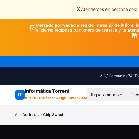
Saltar al contenido principal
Atendemos en persona solo e
Cerrado por vacaciones del lunes 27 de julio al j
el cierre: recibirás tu número de reserva y te ate
📍 C/ Germanies 74, Tor
Informática Torrent
IT
Reparaciones
Tie
⭐ +1.800 reseñas en Google · Desde 2003
Desinstalar Chip Switch