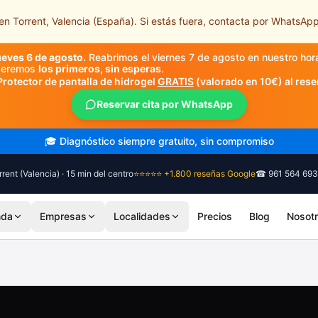
n Torrent, Valencia (España). Si estás fuera, contacta por WhatsApp
ueves 6 de agosto.
Reabrimos el viernes 7 de agosto en nuestro hor
nderemos
los primeros, sin esperas
.
Protector de pantalla de hidrogel
GRATIS
(valorado en 10€) al rese
Reservar cita por WhatsApp
🎓 Diagnóstico siempre gratuito, sin compromiso
rent (Valencia) · 15 min del centro
⭐⭐⭐⭐⭐ +1.800 reseñas Google
☎ 961 564 693
nda
Empresas
Localidades
Precios
Blog
Nosot