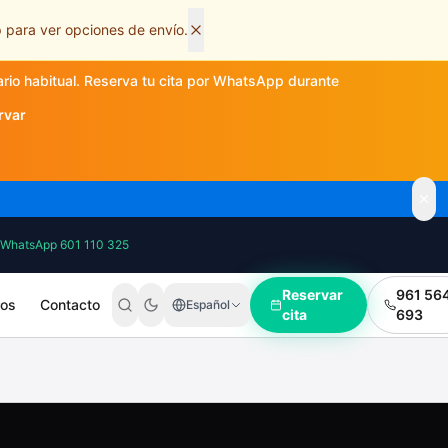
 para ver opciones de envío.
ario habitual. Reserva tu cita por WhatsApp durante
rvar
WhatsApp 601 110 325
Reservar
961 56
ros
Contacto
Español
cita
693