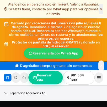
Atendemos en persona solo en Torrent, Valencia (España).
Saltar al contenido principal
Si estás fuera, contacta por WhatsApp para ver opciones
de envío.
Cerrado por vacaciones del lunes 27 de julio al jueves 6
de agosto.
Reabrimos el viernes 7 de agosto en nuestro
horario habitual. Reserva tu cita por WhatsApp durante el
cierre: recibirás tu número de reserva y te atenderemos
los
primeros, sin esperas
.
Protector de pantalla de hidrogel
GRATIS
(valorado en
10€) al reservar
Reservar cita por WhatsApp
🎓 Diagnóstico siempre gratuito, sin compromiso
Reservar
961 564
IT
cita
693
Reparacion Accesorios Apple