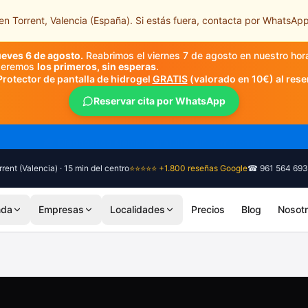
n Torrent, Valencia (España). Si estás fuera, contacta por WhatsApp
ueves 6 de agosto.
Reabrimos el viernes 7 de agosto en nuestro hor
nderemos
los primeros, sin esperas
.
Protector de pantalla de hidrogel
GRATIS
(valorado en 10€) al rese
Reservar cita por WhatsApp
🎓 Diagnóstico siempre gratuito, sin compromiso
rent (Valencia) · 15 min del centro
⭐⭐⭐⭐⭐ +1.800 reseñas Google
☎ 961 564 693
nda
Empresas
Localidades
Precios
Blog
Nosot