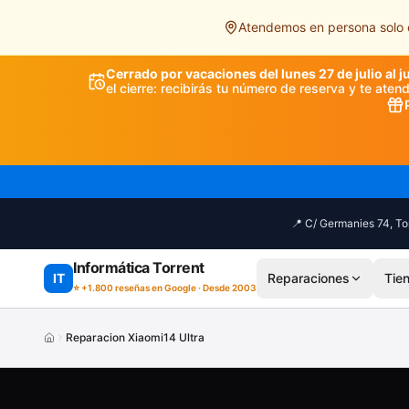
Saltar al contenido principal
Atendemos en persona solo e
Cerrado por vacaciones del lunes 27 de julio al j
el cierre: recibirás tu número de reserva y te ate
📍 C/ Germanies 74, Tor
Informática Torrent
IT
Reparaciones
Tie
⭐ +1.800 reseñas en Google · Desde 2003
Reparacion Xiaomi14 Ultra