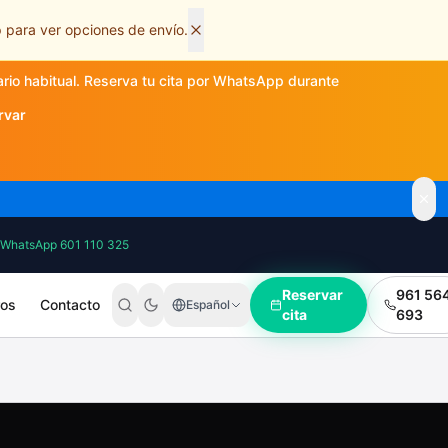
 para ver opciones de envío.
ario habitual. Reserva tu cita por WhatsApp durante
rvar
WhatsApp 601 110 325
Reservar
961 56
ros
Contacto
Español
cita
693