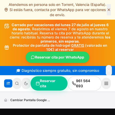
Atendemos en persona solo en Torrent, Valencia (España).
Saltar al contenido principal
Si estás fuera, contacta por WhatsApp para ver opciones
de envío.
Cerrado por vacaciones del lunes 27 de julio al jueves 6
de agosto.
Reabrimos el viernes 7 de agosto en nuestro
horario habitual. Reserva tu cita por WhatsApp durante el
cierre: recibirás tu número de reserva y te atenderemos
los
primeros, sin esperas
.
Protector de pantalla de hidrogel
GRATIS
(valorado en
10€) al reservar
Reservar cita por WhatsApp
🎓 Diagnóstico siempre gratuito, sin compromiso
Reservar
961 564
IT
cita
693
Cambiar Pantalla Google Pixel9