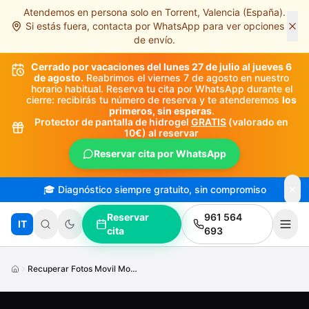
Atendemos en persona solo en Torrent, Valencia (España).
Saltar al contenido principal
Si estás fuera, contacta por WhatsApp para ver opciones
de envío.
Cerrado por vacaciones del lunes 27 de julio al jueves 6
de agosto.
Reabrimos el viernes 7 de agosto en nuestro
horario habitual. Reserva tu cita por WhatsApp durante el
cierre: recibirás tu número de reserva y te atenderemos
los
primeros, sin esperas
.
Protector de pantalla de hidrogel
GRATIS
(valorado en
10€) al reservar
Reservar cita por WhatsApp
🎓 Diagnóstico siempre gratuito, sin compromiso
Reservar
961 564
IT
cita
693
Recuperar Fotos Movil Mojado No Enciende