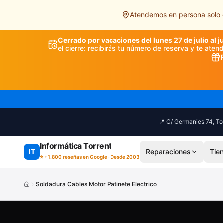
Saltar al contenido principal
Atendemos en persona solo e
Cerrado por vacaciones del lunes 27 de julio al j
el cierre: recibirás tu número de reserva y te ate
📍 C/ Germanies 74, Tor
Informática Torrent
IT
Reparaciones
Tie
⭐ +1.800 reseñas en Google · Desde 2003
Soldadura Cables Motor Patinete Electrico