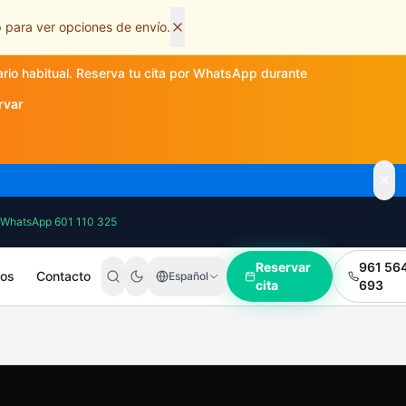
 para ver opciones de envío.
ario habitual. Reserva tu cita por WhatsApp durante
rvar
WhatsApp 601 110 325
Reservar
961 56
ros
Contacto
Español
cita
693