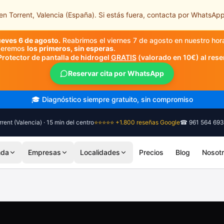
n Torrent, Valencia (España). Si estás fuera, contacta por WhatsApp
ueves 6 de agosto.
Reabrimos el viernes 7 de agosto en nuestro hor
nderemos
los primeros, sin esperas
.
Protector de pantalla de hidrogel
GRATIS
(valorado en 10€) al rese
Reservar cita por WhatsApp
🎓 Diagnóstico siempre gratuito, sin compromiso
rent (Valencia) · 15 min del centro
⭐⭐⭐⭐⭐ +1.800 reseñas Google
☎ 961 564 693
nda
Empresas
Localidades
Precios
Blog
Nosot