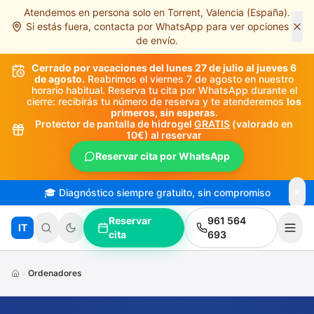
Atendemos en persona solo en Torrent, Valencia (España).
Saltar al contenido principal
Si estás fuera, contacta por WhatsApp para ver opciones
de envío.
Cerrado por vacaciones del lunes 27 de julio al jueves 6
de agosto.
Reabrimos el viernes 7 de agosto en nuestro
horario habitual. Reserva tu cita por WhatsApp durante el
cierre: recibirás tu número de reserva y te atenderemos
los
primeros, sin esperas
.
Protector de pantalla de hidrogel
GRATIS
(valorado en
10€) al reservar
Reservar cita por WhatsApp
🎓 Diagnóstico siempre gratuito, sin compromiso
Reservar
961 564
IT
cita
693
Ordenadores