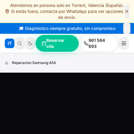
Atendemos en persona solo en Torrent, Valencia (España).
Saltar al contenido principal
Si estás fuera, contacta por WhatsApp para ver opciones
de envío.
🎓 Diagnóstico siempre gratuito, sin compromiso
Reservar
961 564
IT
cita
693
Reparacion Samsung A54