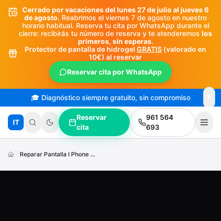
Saltar al contenido principal
Cerrado por vacaciones del lunes 27 de julio al jueves 6
de agosto.
Reabrimos el viernes 7 de agosto en nuestro
horario habitual. Reserva tu cita por WhatsApp durante el
cierre: recibirás tu número de reserva y te atenderemos
los
primeros, sin esperas
.
Protector de pantalla de hidrogel
GRATIS
(valorado en
10€) al reservar
Reservar cita por WhatsApp
🎓 Diagnóstico siempre gratuito, sin compromiso
Reservar
961 564
IT
cita
693
Reparar Pantalla I Phone X S