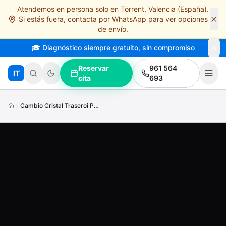
Atendemos en persona solo en Torrent, Valencia (España).
Saltar al contenido principal
Si estás fuera, contacta por WhatsApp para ver opciones
de envío.
🎓 Diagnóstico siempre gratuito, sin compromiso
Reservar
961 564
IT
cita
693
Cambio Cristal Traseroi Phone15