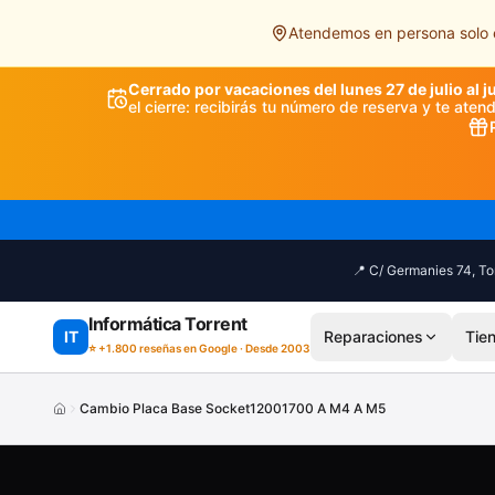
Saltar al contenido principal
Atendemos en persona solo e
Cerrado por vacaciones del lunes 27 de julio al j
el cierre: recibirás tu número de reserva y te ate
📍 C/ Germanies 74, Tor
Informática Torrent
IT
Reparaciones
Tie
⭐ +1.800 reseñas en Google · Desde 2003
Cambio Placa Base Socket12001700 A M4 A M5