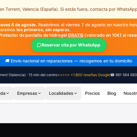
n Torrent, Valencia (España). Si estás fuera, contacta por WhatsApp
ueves 6 de agosto.
Reabrimos el viernes 7 de agosto en nuestro hor
nderemos
los primeros, sin esperas
.
Protector de pantalla de hidrogel
GRATIS
(valorado en 10€) al rese
Reservar cita por WhatsApp
🚚 Envío nacional en reparaciones — recogemos en tu domicilio
rent (Valencia) · 15 min del centro
⭐⭐⭐⭐⭐ +1.800 reseñas Google
☎ 961 564 693
nda
Empresas
Localidades
Precios
Blog
Nosot