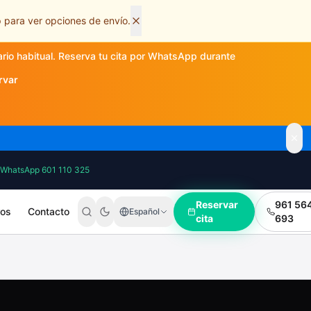
 para ver opciones de envío.
ario habitual. Reserva tu cita por WhatsApp durante
rvar
WhatsApp 601 110 325
Reservar
961 56
ros
Contacto
Español
cita
693