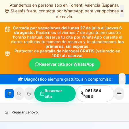
Atendemos en persona solo en Torrent, Valencia (España).
Saltar al contenido principal
Si estás fuera, contacta por WhatsApp para ver opciones
de envío.
Cerrado por vacaciones del lunes 27 de julio al jueves 6
de agosto.
Reabrimos el viernes 7 de agosto en nuestro
horario habitual. Reserva tu cita por WhatsApp durante el
cierre: recibirás tu número de reserva y te atenderemos
los
primeros, sin esperas
.
Protector de pantalla de hidrogel
GRATIS
(valorado en
10€) al reservar
Reservar cita por WhatsApp
🎓 Diagnóstico siempre gratuito, sin compromiso
Reservar
961 564
IT
cita
693
Reparar Lenovo