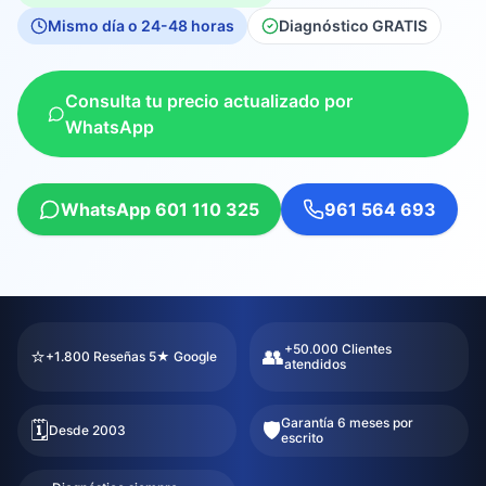
Mismo día o 24-48 horas
Diagnóstico GRATIS
Consulta tu precio actualizado por
WhatsApp
WhatsApp 601 110 325
961 564 693
+50.000 Clientes
⭐
👥
+1.800 Reseñas 5★ Google
atendidos
Garantía 6 meses por
🗓️
🛡️
Desde 2003
escrito