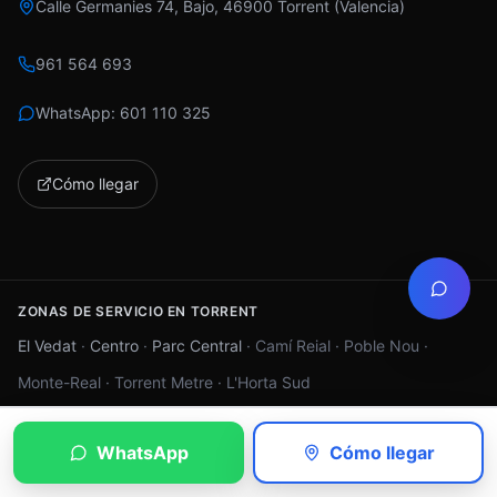
Calle Germanies 74, Bajo
,
46900
Torrent
(
Valencia
)
961 564 693
WhatsApp:
601 110 325
Cómo llegar
ZONAS DE SERVICIO EN TORRENT
El Vedat
·
Centro
·
Parc Central
·
Camí Reial
·
Poble Nou
·
Monte-Real
·
Torrent Metre
·
L'Horta Sud
WhatsApp
Cómo llegar
© 2003–
2026
Informática Torrent · C/ Germanies 74, 46900 Torrent
(Valencia) ·
Hecho con
en Torrent, Valencia