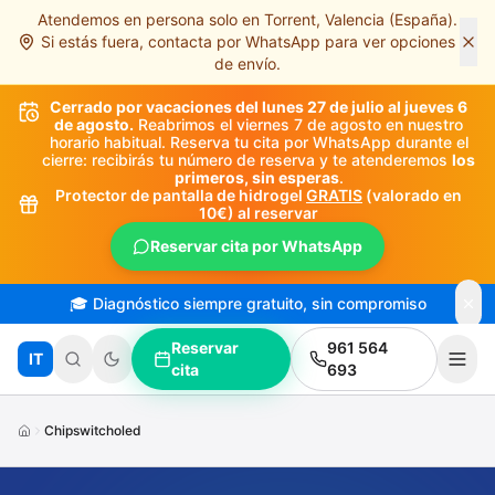
Atendemos en persona solo en Torrent, Valencia (España).
Saltar al contenido principal
Si estás fuera, contacta por WhatsApp para ver opciones
de envío.
Cerrado por vacaciones del lunes 27 de julio al jueves 6
de agosto.
Reabrimos el viernes 7 de agosto en nuestro
horario habitual. Reserva tu cita por WhatsApp durante el
cierre: recibirás tu número de reserva y te atenderemos
los
primeros, sin esperas
.
Protector de pantalla de hidrogel
GRATIS
(valorado en
10€) al reservar
Reservar cita por WhatsApp
🎓 Diagnóstico siempre gratuito, sin compromiso
Reservar
961 564
IT
cita
693
Chipswitcholed