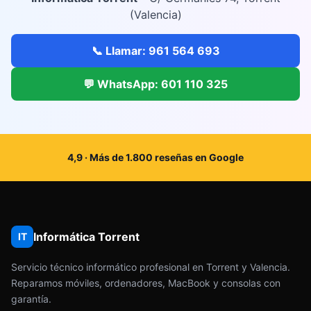
(Valencia)
📞 Llamar: 961 564 693
💬 WhatsApp: 601 110 325
4,9 · Más de 1.800 reseñas en Google
Informática Torrent
IT
Servicio técnico informático profesional en Torrent y Valencia.
Reparamos móviles, ordenadores, MacBook y consolas con
garantía.