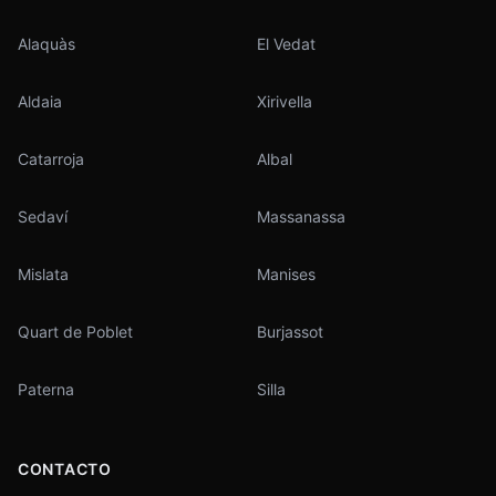
Alaquàs
El Vedat
Aldaia
Xirivella
Catarroja
Albal
Sedaví
Massanassa
Mislata
Manises
Quart de Poblet
Burjassot
Paterna
Silla
CONTACTO