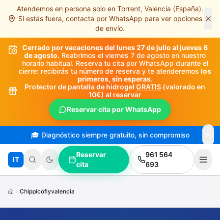
Atendemos en persona solo en Torrent, Valencia (España).
Saltar al contenido principal
Si estás fuera, contacta por WhatsApp para ver opciones
de envío.
Cerrado por vacaciones del lunes 27 de julio al jueves 6
de agosto.
Reabrimos el viernes 7 de agosto en nuestro
horario habitual. Reserva tu cita por WhatsApp durante el
cierre: recibirás tu número de reserva y te atenderemos
los
primeros, sin esperas
.
Protector de pantalla de hidrogel
GRATIS
(valorado en
10€) al reservar
Reservar cita por WhatsApp
🎓 Diagnóstico siempre gratuito, sin compromiso
Reservar
961 564
IT
cita
693
Chippicoflyvalencia