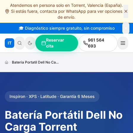
Atendemos en persona solo en Torrent, Valencia (España).
Saltar al contenido principal
Si estás fuera, contacta por WhatsApp para ver opciones
de envío.
🎓 Diagnóstico siempre gratuito, sin compromiso
Reservar
961 564
IT
cita
693
Bateria Portatil Dell No Carga
Inspiron · XPS · Latitude · Garantía 6 Meses
Batería Portátil Dell No
Carga Torrent