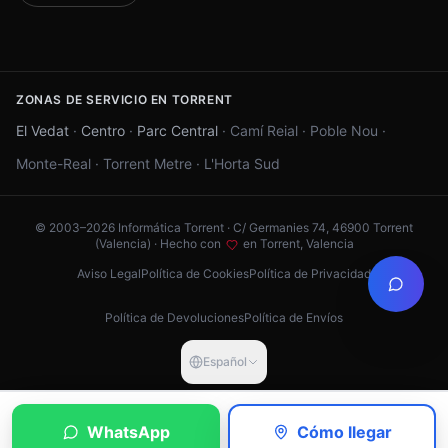
ZONAS DE SERVICIO EN TORRENT
El Vedat
·
Centro
·
Parc Central
·
Camí Reial
·
Poble Nou
·
Monte-Real
·
Torrent Metre
·
L'Horta Sud
© 2003–
2026
Informática Torrent · C/ Germanies 74, 46900 Torrent
(Valencia) ·
Hecho con
en Torrent, Valencia
Aviso Legal
Política de Cookies
Política de Privacidad
Política de Devoluciones
Política de Envíos
Español
WhatsApp
Cómo llegar